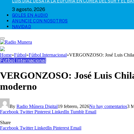
LUIS DÍAZ DESATA LA EUFORIA EN COREA DEL SUR Y EL B
3 agosto, 2026
GOLES EN AUDIO
ANUNCIE CON NOSOTROS
NAVIDAD
Home
»
Fútbol
»
Fútbol Internacional
»
VERGONZOSO: José Luis Chilavert
Fútbol Internacional
VERGONZOSO: José Luis Chilaver
moderno
By
Radio Múnera Digital
19 febrero, 2026
No hay comentarios
3 M
Facebook
Twitter
Pinterest
LinkedIn
Tumblr
Email
Share
Facebook
Twitter
LinkedIn
Pinterest
Email