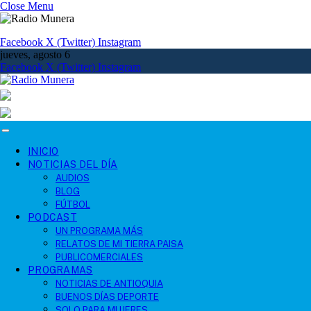
Close Menu
Facebook
X (Twitter)
Instagram
jueves, agosto 6
Facebook
X (Twitter)
Instagram
INICIO
NOTICIAS DEL DÍA
AUDIOS
BLOG
FÚTBOL
PODCAST
UN PROGRAMA MÁS
RELATOS DE MI TIERRA PAISA
PUBLICOMERCIALES
PROGRAMAS
NOTICIAS DE ANTIOQUIA
BUENOS DÍAS DEPORTE
SOLO PARA MUJERES