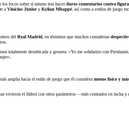
los focos sobre sí mismo tras hacer
duros comentarios contra figuras
te a
Vinícius Júnior
y
Kylian Mbappé
, así como a estilos de juego 
antero del
Real Madrid
, en términos que muchos consideran
despectiv
eas.
rase totalmente desubicada y grosera: «Yo me solidarizo con Prestiann
mujer».
 más amplia hacia el estilo de juego que él considera
menos físico y más
 que vivieron el fútbol con otros parámetros —más centrados en lucha y 