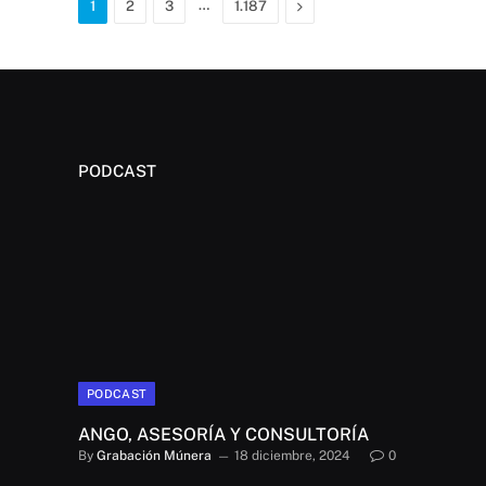
…
Next
1
2
3
1.187
PODCAST
PODCAST
ANGO, ASESORÍA Y CONSULTORÍA
By
Grabación Múnera
18 diciembre, 2024
0