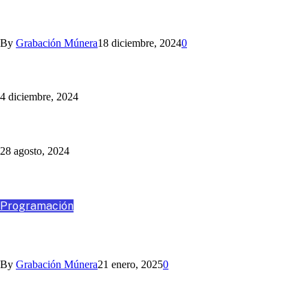
ANGO, ASESORÍA Y CONSULTORÍA
By
Grabación Múnera
18 diciembre, 2024
0
Nihlo te ayuda con los aguinaldos
4 diciembre, 2024
Un Programa Más: Jaime Barrientos
28 agosto, 2024
Destacados
Programación
VIAJA CON NOSOTROS A SANTA MARTA
By
Grabación Múnera
21 enero, 2025
0
Somos la Mejor Transmisión Multimedia del Fútbol Paisa:
¡sincronizamos la radio y la TV!