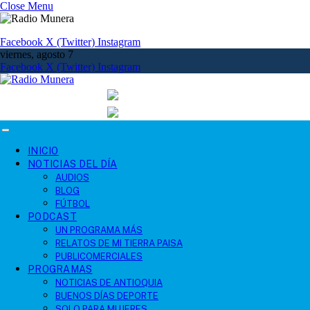
Close Menu
Facebook
X (Twitter)
Instagram
viernes, agosto 7
Facebook
X (Twitter)
Instagram
INICIO
NOTICIAS DEL DÍA
AUDIOS
BLOG
FÚTBOL
PODCAST
UN PROGRAMA MÁS
RELATOS DE MI TIERRA PAISA
PUBLICOMERCIALES
PROGRAMAS
NOTICIAS DE ANTIOQUIA
BUENOS DÍAS DEPORTE
SOLO PARA MUJERES