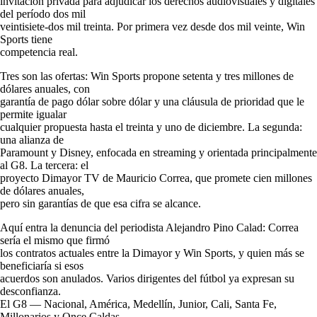
invitación privada para adjudicar los derechos audiovisuales y digitales
del período dos mil
veintisiete-dos mil treinta. Por primera vez desde dos mil veinte, Win
Sports tiene
competencia real.
Tres son las ofertas: Win Sports propone setenta y tres millones de
dólares anuales, con
garantía de pago dólar sobre dólar y una cláusula de prioridad que le
permite igualar
cualquier propuesta hasta el treinta y uno de diciembre. La segunda:
una alianza de
Paramount y Disney, enfocada en streaming y orientada principalmente
al G8. La tercera: el
proyecto Dimayor TV de Mauricio Correa, que promete cien millones
de dólares anuales,
pero sin garantías de que esa cifra se alcance.
Aquí entra la denuncia del periodista Alejandro Pino Calad: Correa
sería el mismo que firmó
los contratos actuales entre la Dimayor y Win Sports, y quien más se
beneficiaría si esos
acuerdos son anulados. Varios dirigentes del fútbol ya expresan su
desconfianza.
El G8 — Nacional, América, Medellín, Junior, Cali, Santa Fe,
Millonarios y Once Caldas —