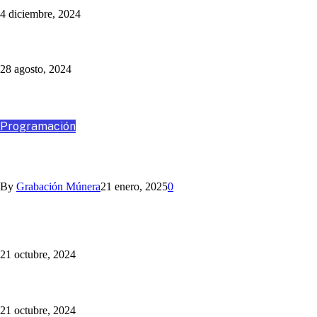
4 diciembre, 2024
Un Programa Más: Jaime Barrientos
28 agosto, 2024
Destacados
Programación
VIAJA CON NOSOTROS A SANTA MARTA
By
Grabación Múnera
21 enero, 2025
0
Somos la Mejor Transmisión Multimedia del Fútbol Paisa:
¡sincronizamos la radio y la TV!
21 octubre, 2024
¡Cotiza tu Viaje con Nosotros! Somos Múnera Eastman Viajes
21 octubre, 2024