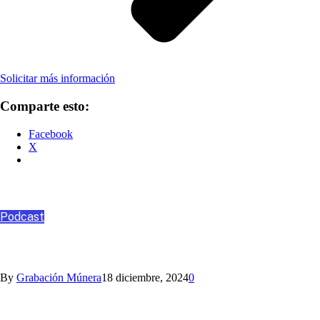
Solicitar más información
Comparte esto:
Facebook
X
Podcast
Podcast
ANGO, ASESORÍA Y CONSULTORÍA
By
Grabación Múnera
18 diciembre, 2024
0
Nihlo te ayuda con los aguinaldos