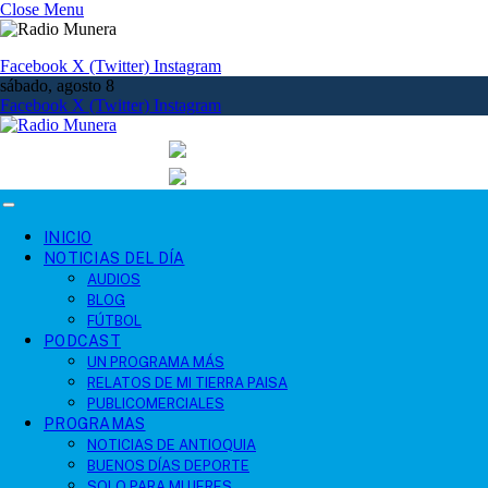
Close Menu
Facebook
X (Twitter)
Instagram
sábado, agosto 8
Facebook
X (Twitter)
Instagram
INICIO
NOTICIAS DEL DÍA
AUDIOS
BLOG
FÚTBOL
PODCAST
UN PROGRAMA MÁS
RELATOS DE MI TIERRA PAISA
PUBLICOMERCIALES
PROGRAMAS
NOTICIAS DE ANTIOQUIA
BUENOS DÍAS DEPORTE
SOLO PARA MUJERES