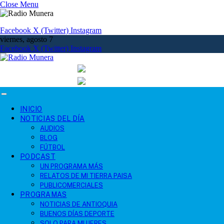
Close Menu
Facebook
X (Twitter)
Instagram
viernes, agosto 7
Facebook
X (Twitter)
Instagram
INICIO
NOTICIAS DEL DÍA
AUDIOS
BLOG
FÚTBOL
PODCAST
UN PROGRAMA MÁS
RELATOS DE MI TIERRA PAISA
PUBLICOMERCIALES
PROGRAMAS
NOTICIAS DE ANTIOQUIA
BUENOS DÍAS DEPORTE
SOLO PARA MUJERES