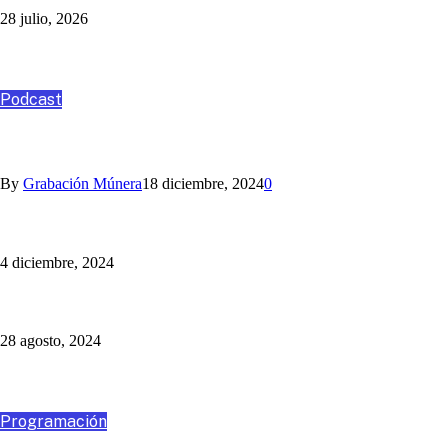
28 julio, 2026
Podcast
Podcast
ANGO, ASESORÍA Y CONSULTORÍA
By
Grabación Múnera
18 diciembre, 2024
0
Nihlo te ayuda con los aguinaldos
4 diciembre, 2024
Un Programa Más: Jaime Barrientos
28 agosto, 2024
Destacados
Programación