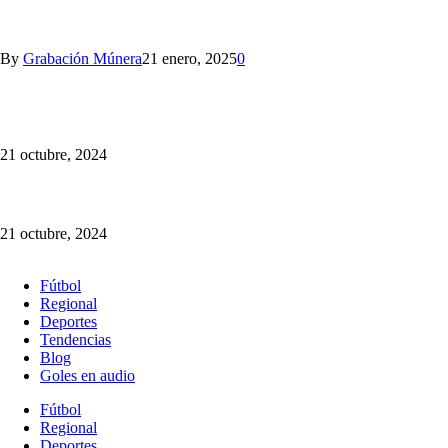
VIAJA CON NOSOTROS A SANTA MARTA
By
Grabación Múnera
21 enero, 2025
0
Somos la Mejor Transmisión Multimedia del Fútbol Paisa:
¡sincronizamos la radio y la TV!
21 octubre, 2024
¡Cotiza tu Viaje con Nosotros! Somos Múnera Eastman Viajes
21 octubre, 2024
Fútbol
Regional
Deportes
Tendencias
Blog
Goles en audio
Fútbol
Regional
Deportes