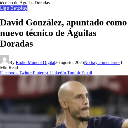
técnico de Águilas Doradas
Liga Betplay
David González, apuntado como
nuevo técnico de Águilas
Doradas
By
Radio Múnera Digital
26 agosto, 2025
No hay comentarios
1
Min Read
Facebook
Twitter
Pinterest
LinkedIn
Tumblr
Email