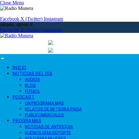
Close Menu
Facebook
X (Twitter)
Instagram
sábado, agosto 8
Facebook
X (Twitter)
Instagram
INICIO
NOTICIAS DEL DÍA
AUDIOS
BLOG
FÚTBOL
PODCAST
UN PROGRAMA MÁS
RELATOS DE MI TIERRA PAISA
PUBLICOMERCIALES
PROGRAMAS
NOTICIAS DE ANTIOQUIA
BUENOS DÍAS DEPORTE
SOLO PARA MUJERES