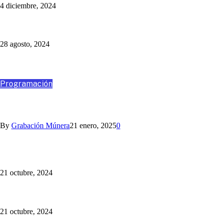
4 diciembre, 2024
Un Programa Más: Jaime Barrientos
28 agosto, 2024
Destacados
Programación
VIAJA CON NOSOTROS A SANTA MARTA
By
Grabación Múnera
21 enero, 2025
0
Somos la Mejor Transmisión Multimedia del Fútbol Paisa:
¡sincronizamos la radio y la TV!
21 octubre, 2024
¡Cotiza tu Viaje con Nosotros! Somos Múnera Eastman Viajes
21 octubre, 2024