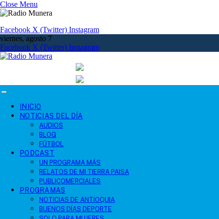
Close Menu
Facebook
X (Twitter)
Instagram
viernes, agosto 7
Facebook
X (Twitter)
Instagram
INICIO
NOTICIAS DEL DÍA
AUDIOS
BLOG
FÚTBOL
PODCAST
UN PROGRAMA MÁS
RELATOS DE MI TIERRA PAISA
PUBLICOMERCIALES
PROGRAMAS
NOTICIAS DE ANTIOQUIA
BUENOS DÍAS DEPORTE
SOLO PARA MUJERES