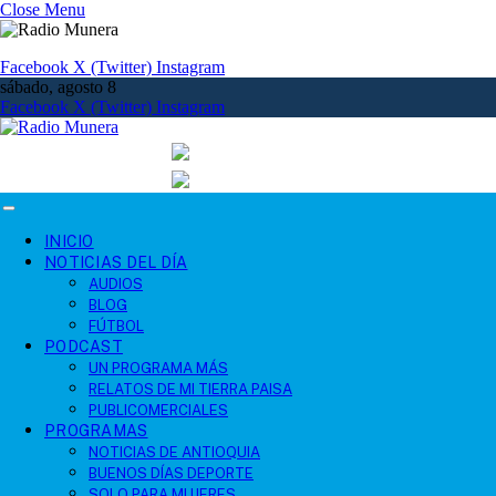
Close Menu
Facebook
X (Twitter)
Instagram
sábado, agosto 8
Facebook
X (Twitter)
Instagram
INICIO
NOTICIAS DEL DÍA
AUDIOS
BLOG
FÚTBOL
PODCAST
UN PROGRAMA MÁS
RELATOS DE MI TIERRA PAISA
PUBLICOMERCIALES
PROGRAMAS
NOTICIAS DE ANTIOQUIA
BUENOS DÍAS DEPORTE
SOLO PARA MUJERES