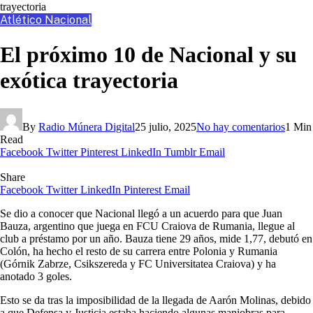
trayectoria
Atlético Nacional
El próximo 10 de Nacional y su
exótica trayectoria
By
Radio Múnera Digital
25 julio, 2025
No hay comentarios
1 Min
Read
Facebook
Twitter
Pinterest
LinkedIn
Tumblr
Email
Share
Facebook
Twitter
LinkedIn
Pinterest
Email
Se dio a conocer que Nacional llegó a un acuerdo para que Juan
Bauza, argentino que juega en FCU Craiova de Rumania, llegue al
club a préstamo por un año. Bauza tiene 29 años, mide 1,77, debutó en
Colón, ha hecho el resto de su carrera entre Polonia y Rumania
(Górnik Zabrze, Csikszereda y FC Universitatea Craiova) y ha
anotado 3 goles.
Esto se da tras la imposibilidad de la llegada de Aarón Molinas, debido
a que Defensa y Justicia estaba haciendo algunas maniobras para