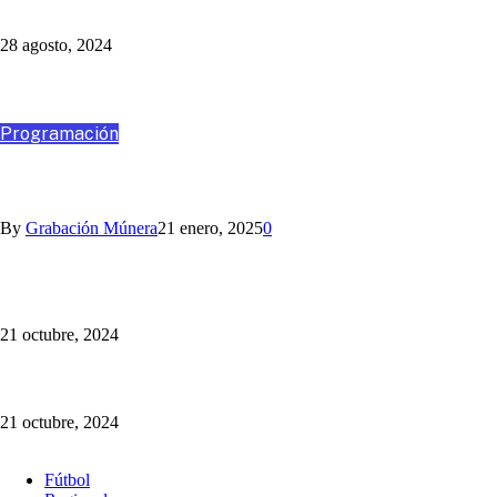
Un Programa Más: Jaime Barrientos
28 agosto, 2024
Destacados
Programación
VIAJA CON NOSOTROS A SANTA MARTA
By
Grabación Múnera
21 enero, 2025
0
Somos la Mejor Transmisión Multimedia del Fútbol Paisa:
¡sincronizamos la radio y la TV!
21 octubre, 2024
¡Cotiza tu Viaje con Nosotros! Somos Múnera Eastman Viajes
21 octubre, 2024
Fútbol