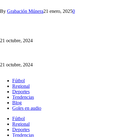
By
Grabación Múnera
21 enero, 2025
0
Somos la Mejor Transmisión Multimedia del Fútbol Paisa:
¡sincronizamos la radio y la TV!
21 octubre, 2024
¡Cotiza tu Viaje con Nosotros! Somos Múnera Eastman Viajes
21 octubre, 2024
Fútbol
Regional
Deportes
Tendencias
Blog
Goles en audio
Fútbol
Regional
Deportes
Tendencias