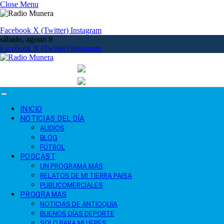
Close Menu
Facebook
X (Twitter)
Instagram
sábado, agosto 8
Facebook
X (Twitter)
Instagram
INICIO
NOTICIAS DEL DÍA
AUDIOS
BLOG
FÚTBOL
PODCAST
UN PROGRAMA MÁS
RELATOS DE MI TIERRA PAISA
PUBLICOMERCIALES
PROGRAMAS
NOTICIAS DE ANTIOQUIA
BUENOS DÍAS DEPORTE
SOLO PARA MUJERES