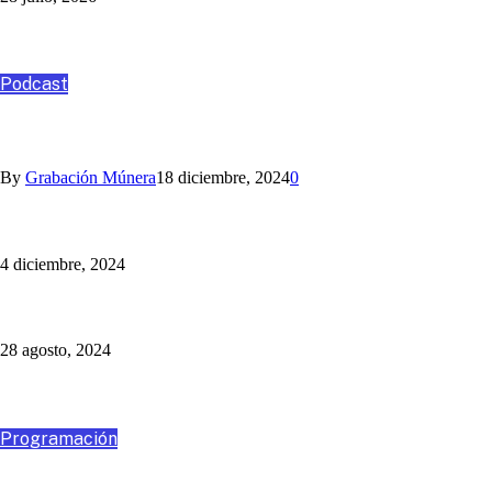
Podcast
Podcast
ANGO, ASESORÍA Y CONSULTORÍA
By
Grabación Múnera
18 diciembre, 2024
0
Nihlo te ayuda con los aguinaldos
4 diciembre, 2024
Un Programa Más: Jaime Barrientos
28 agosto, 2024
Destacados
Programación
VIAJA CON NOSOTROS A SANTA MARTA