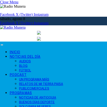
Close Menu
Facebook
X (Twitter)
Instagram
sábado, agosto 8
Facebook
X (Twitter)
Instagram
INICIO
NOTICIAS DEL DÍA
AUDIOS
BLOG
FÚTBOL
PODCAST
UN PROGRAMA MÁS
RELATOS DE MI TIERRA PAISA
PUBLICOMERCIALES
PROGRAMAS
NOTICIAS DE ANTIOQUIA
BUENOS DÍAS DEPORTE
SOLO PARA MUJERES