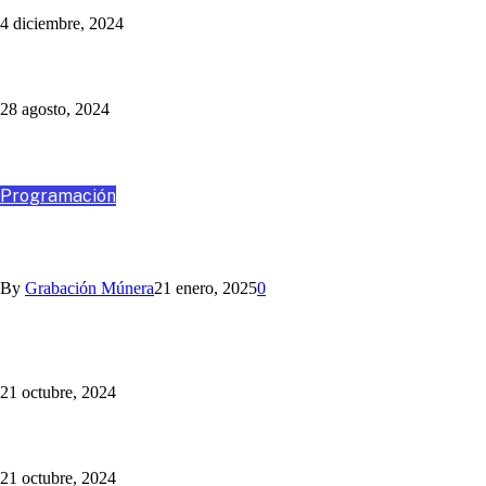
4 diciembre, 2024
Un Programa Más: Jaime Barrientos
28 agosto, 2024
Destacados
Programación
VIAJA CON NOSOTROS A SANTA MARTA
By
Grabación Múnera
21 enero, 2025
0
Somos la Mejor Transmisión Multimedia del Fútbol Paisa:
¡sincronizamos la radio y la TV!
21 octubre, 2024
¡Cotiza tu Viaje con Nosotros! Somos Múnera Eastman Viajes
21 octubre, 2024