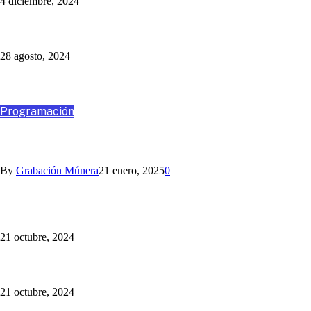
4 diciembre, 2024
Un Programa Más: Jaime Barrientos
28 agosto, 2024
Destacados
Programación
VIAJA CON NOSOTROS A SANTA MARTA
By
Grabación Múnera
21 enero, 2025
0
Somos la Mejor Transmisión Multimedia del Fútbol Paisa:
¡sincronizamos la radio y la TV!
21 octubre, 2024
¡Cotiza tu Viaje con Nosotros! Somos Múnera Eastman Viajes
21 octubre, 2024