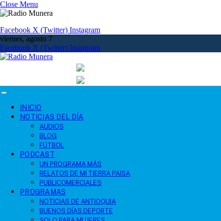
Close Menu
Facebook
X (Twitter)
Instagram
viernes, agosto 7
Facebook
X (Twitter)
Instagram
INICIO
NOTICIAS DEL DÍA
AUDIOS
BLOG
FÚTBOL
PODCAST
UN PROGRAMA MÁS
RELATOS DE MI TIERRA PAISA
PUBLICOMERCIALES
PROGRAMAS
NOTICIAS DE ANTIOQUIA
BUENOS DÍAS DEPORTE
SOLO PARA MUJERES