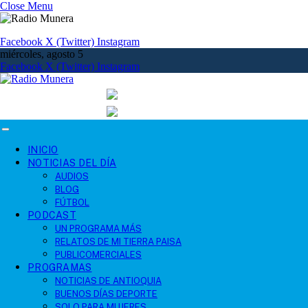
Close Menu
Facebook
X (Twitter)
Instagram
miércoles, agosto 5
Facebook
X (Twitter)
Instagram
INICIO
NOTICIAS DEL DÍA
AUDIOS
BLOG
FÚTBOL
PODCAST
UN PROGRAMA MÁS
RELATOS DE MI TIERRA PAISA
PUBLICOMERCIALES
PROGRAMAS
NOTICIAS DE ANTIOQUIA
BUENOS DÍAS DEPORTE
SOLO PARA MUJERES