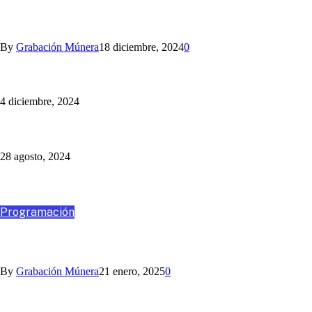
ANGO, ASESORÍA Y CONSULTORÍA
By
Grabación Múnera
18 diciembre, 2024
0
Nihlo te ayuda con los aguinaldos
4 diciembre, 2024
Un Programa Más: Jaime Barrientos
28 agosto, 2024
Destacados
Programación
VIAJA CON NOSOTROS A SANTA MARTA
By
Grabación Múnera
21 enero, 2025
0
Somos la Mejor Transmisión Multimedia del Fútbol Paisa:
¡sincronizamos la radio y la TV!