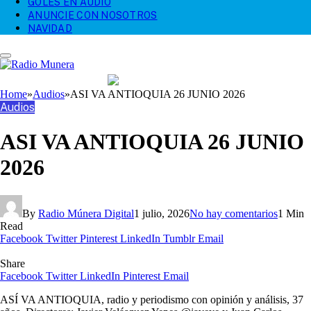
GOLES EN AUDIO
ANUNCIE CON NOSOTROS
NAVIDAD
Home
»
Audios
»
ASI VA ANTIOQUIA 26 JUNIO 2026
Audios
ASI VA ANTIOQUIA 26 JUNIO
2026
By
Radio Múnera Digital
1 julio, 2026
No hay comentarios
1 Min
Read
Facebook
Twitter
Pinterest
LinkedIn
Tumblr
Email
Share
Facebook
Twitter
LinkedIn
Pinterest
Email
ASÍ VA ANTIOQUIA, radio y periodismo con opinión y análisis, 37