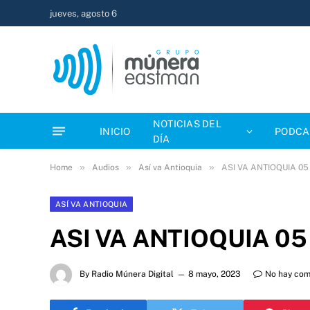
jueves, agosto 6
NOTICIAS DEL
INICIO
PODCA
DÍA
»
»
»
Home
Audios
Así va Antioquia
ASI VA ANTIOQUIA 0
ASÍ VA ANTIOQUIA
ASI VA ANTIOQUIA 0
By
Radio Múnera Digital
8 mayo, 2023
No hay com