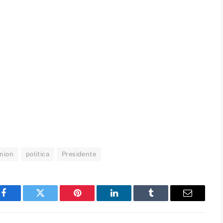
inion
politica
Presidente
Facebook
Twitter
Pinterest
LinkedIn
Tumblr
Email