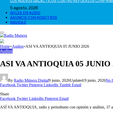
LOS NUEVOS GALÁCTICOS: CUATRO REFUERZOS CONFIR
5 agosto, 2026
GOLES EN AUDIO
ANUNCIE CON NOSOTROS
NAVIDAD
Home
»
Audios
»
ASI VA ANTIOQUIA 05 JUNIO 2026
Audios
ASI VA ANTIOQUIA 05 JUNIO 
By
Radio Múnera Digital
9 junio, 2026
Updated:
9 junio, 2026
No h
Facebook
Twitter
Pinterest
LinkedIn
Tumblr
Email
Share
Facebook
Twitter
LinkedIn
Pinterest
Email
ASÍ VA ANTIOQUIA, radio y periodismo con opinión y análisis, 37 añ