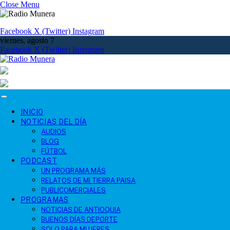
Close Menu
Facebook
X (Twitter)
Instagram
viernes, agosto 7
Facebook
X (Twitter)
Instagram
INICIO
NOTICIAS DEL DÍA
AUDIOS
BLOG
FÚTBOL
PODCAST
UN PROGRAMA MÁS
RELATOS DE MI TIERRA PAISA
PUBLICOMERCIALES
PROGRAMAS
NOTICIAS DE ANTIOQUIA
BUENOS DÍAS DEPORTE
SOLO PARA MUJERES