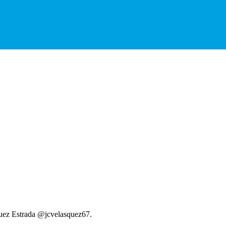
uez Estrada
@jcvelasquez67.