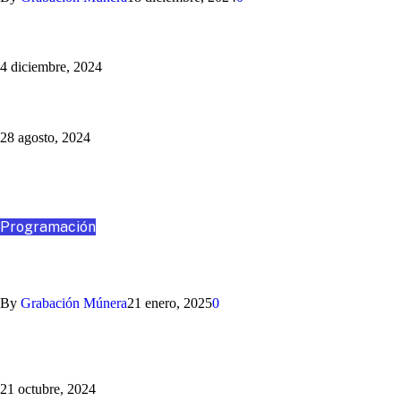
Nihlo te ayuda con los aguinaldos
4 diciembre, 2024
Un Programa Más: Jaime Barrientos
28 agosto, 2024
Destacados
Programación
VIAJA CON NOSOTROS A SANTA MARTA
By
Grabación Múnera
21 enero, 2025
0
Somos la Mejor Transmisión Multimedia del Fútbol Paisa:
¡sincronizamos la radio y la TV!
21 octubre, 2024