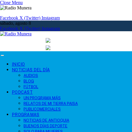
Close Menu
Facebook
X (Twitter)
Instagram
sábado, agosto 8
Facebook
X (Twitter)
Instagram
INICIO
NOTICIAS DEL DÍA
AUDIOS
BLOG
FÚTBOL
PODCAST
UN PROGRAMA MÁS
RELATOS DE MI TIERRA PAISA
PUBLICOMERCIALES
PROGRAMAS
NOTICIAS DE ANTIOQUIA
BUENOS DÍAS DEPORTE
SOLO PARA MUJERES