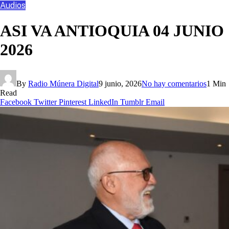
Audios
ASI VA ANTIOQUIA 04 JUNIO
2026
By
Radio Múnera Digital
9 junio, 2026
No hay comentarios
1 Min
Read
Facebook
Twitter
Pinterest
LinkedIn
Tumblr
Email