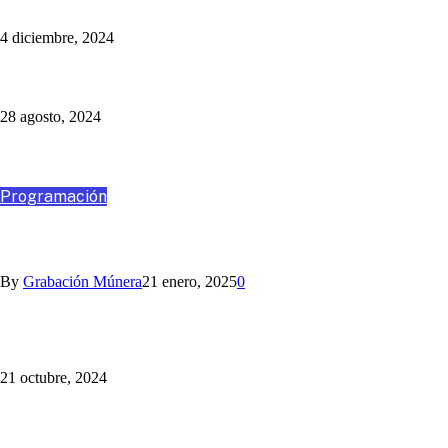
4 diciembre, 2024
Un Programa Más: Jaime Barrientos
28 agosto, 2024
Destacados
Programación
VIAJA CON NOSOTROS A SANTA MARTA
By
Grabación Múnera
21 enero, 2025
0
Somos la Mejor Transmisión Multimedia del Fútbol Paisa:
¡sincronizamos la radio y la TV!
21 octubre, 2024
¡Cotiza tu Viaje con Nosotros! Somos Múnera Eastman Viajes