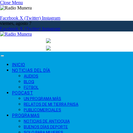
Close Menu
Facebook
X (Twitter)
Instagram
viernes, agosto 7
Facebook
X (Twitter)
Instagram
INICIO
NOTICIAS DEL DÍA
AUDIOS
BLOG
FÚTBOL
PODCAST
UN PROGRAMA MÁS
RELATOS DE MI TIERRA PAISA
PUBLICOMERCIALES
PROGRAMAS
NOTICIAS DE ANTIOQUIA
BUENOS DÍAS DEPORTE
SOLO PARA MUJERES