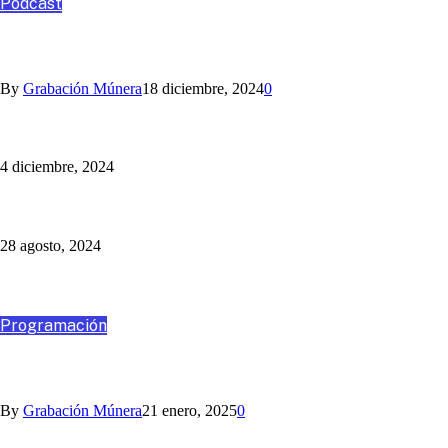
Podcast
ANGO, ASESORÍA Y CONSULTORÍA
By
Grabación Múnera
18 diciembre, 2024
0
Nihlo te ayuda con los aguinaldos
4 diciembre, 2024
Un Programa Más: Jaime Barrientos
28 agosto, 2024
Destacados
Programación
VIAJA CON NOSOTROS A SANTA MARTA
By
Grabación Múnera
21 enero, 2025
0