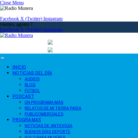
Close Menu
Facebook
X (Twitter)
Instagram
viernes, agosto 7
Facebook
X (Twitter)
Instagram
INICIO
NOTICIAS DEL DÍA
AUDIOS
BLOG
FÚTBOL
PODCAST
UN PROGRAMA MÁS
RELATOS DE MI TIERRA PAISA
PUBLICOMERCIALES
PROGRAMAS
NOTICIAS DE ANTIOQUIA
BUENOS DÍAS DEPORTE
SOLO PARA MUJERES