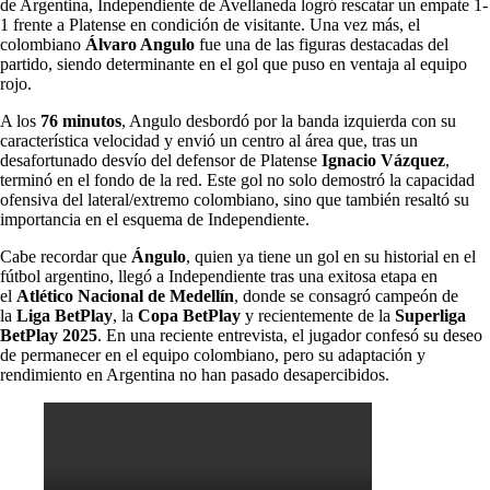
de Argentina, Independiente de Avellaneda logró rescatar un empate 1-
1 frente a Platense en condición de visitante. Una vez más, el
colombiano
Álvaro Angulo
fue una de las figuras destacadas del
partido, siendo determinante en el gol que puso en ventaja al equipo
rojo.
A los
76 minutos
, Angulo desbordó por la banda izquierda con su
característica velocidad y envió un centro al área que, tras un
desafortunado desvío del defensor de Platense
Ignacio Vázquez
,
terminó en el fondo de la red. Este gol no solo demostró la capacidad
ofensiva del lateral/extremo colombiano, sino que también resaltó su
importancia en el esquema de Independiente.
Cabe recordar que
Ángulo
, quien ya tiene un gol en su historial en el
fútbol argentino, llegó a Independiente tras una exitosa etapa en
el
Atlético Nacional de Medellín
, donde se consagró campeón de
la
Liga BetPlay
, la
Copa BetPlay
y recientemente de la
Superliga
BetPlay 2025
. En una reciente entrevista, el jugador confesó su deseo
de permanecer en el equipo colombiano, pero su adaptación y
rendimiento en Argentina no han pasado desapercibidos.