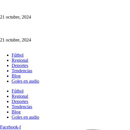
Somos la Mejor Transmisión Multimedia del Fútbol Paisa:
¡sincronizamos la radio y la TV!
21 octubre, 2024
¡Cotiza tu Viaje con Nosotros! Somos Múnera Eastman Viajes
21 octubre, 2024
Fútbol
Regional
Deportes
Tendencias
Blog
Goles en audio
Fútbol
Regional
Deportes
Tendencias
Blog
Goles en audio
Facebook-f