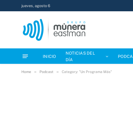
jueves, agosto 6
NOTICIAS DEL
INICIO
PODCA
DÍA
»
»
Home
Podcast
Category: "Un Programa Más"