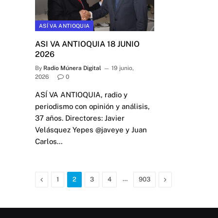
ASÍ VA ANTIOQUIA
ASI VA ANTIOQUIA 18 JUNIO
2026
By
Radio Múnera Digital
19 junio,
2026
0
ASÍ VA ANTIOQUIA, radio y
periodismo con opinión y análisis,
37 años. Directores: Javier
Velásquez Yepes @javeye y Juan
Carlos…
Previous
…
Next
1
2
3
4
903